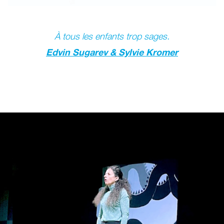
À tous les enfants trop sages.
Edvin Sugarev & Sylvie Kromer