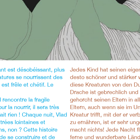
ant est désobéissant, plus
Jedes Kind hat seinen eige
éatures se nourrissent des
desto schöner und stärker w
st frêle et chétif. Le
diese Kreaturen von den D
Drache ist gebrechlich und
 rencontre la fragile
gehorcht seinen Eltern in al
our la nourrir, il sera très
Eltern, auch wenn sie im Un
ait rien ! Chaque nuit, Vlad
Kreatur trifft, mit der er ve
rées lointaines et
zu ernähren, ist er sehr un
s, non ? Cette histoire
macht nichts! Jede Nacht f
 de se construire et de
ferne und wunderbare Lände