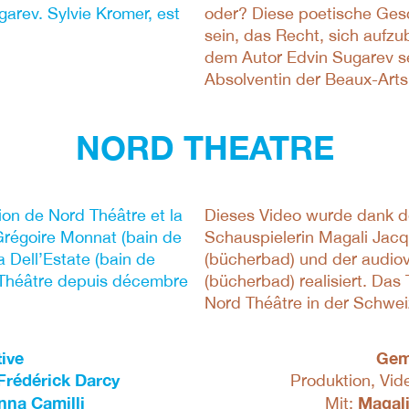
garev. Sylvie Kromer, est
oder? Diese poetische Gesc
sein, das Recht, sich aufz
dem Autor Edvin Sugarev se
Absolventin der Beaux-Arts
NORD THEATRE
tion de Nord Théâtre et la
Dieses Video wurde dank d
régoire Monnat (bain de
Schauspielerin Magali Jac
ia Dell’Estate (bain de
(bücherbad) und der audiovi
d Théâtre depuis décembre
(bücherbad) realisiert. Da
Nord Théâtre in der Schweiz
ive
Gem
Frédérick Darcy
Produktion, Vi
nna Camilli
Magali
Mit: