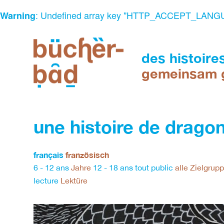
: Undefined array key "HTTP_ACCEPT_LANG
Warning
Skip
to
content
des histoire
gemeinsam 
espace
de
une histoire de drago
lecture
et
d'animation
français
französisch
multilingue
6 - 12 ans
Jahre
12 - 18 ans
tout public
alle Zielgrup
Ein
lecture
Lektüre
Ort
des
Lesens
und