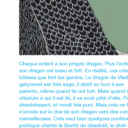
Chaque enfant a son propre dragon. Plus l’enf
son dragon est beau et fort. En réalité, ces cr
bêtises que font les gamins. Le dragon de Vlad e
garçonnet est très sage, il obéit en tout à ses
parents, même quand ils ont tort. Mais quand il
créature à qui il est lié, il va avoir pitié d’elle. P
désobéissant, et moult fois puni. Mais cela ne f
s’envole sur le dos de son dragon vers des cont
merveilleuses. Cela vaut bien quelques punition
poétique chante la liberté de désobéir, le droit