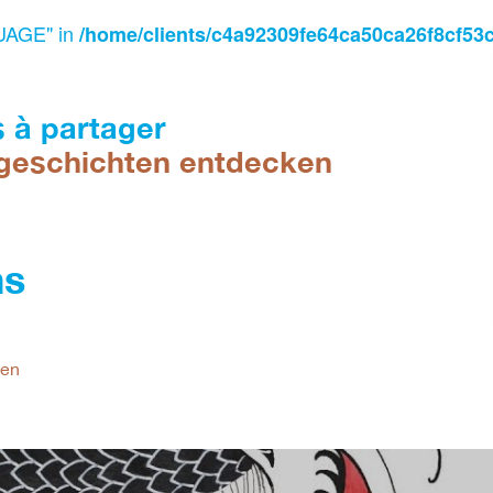
UAGE" in
/home/clients/c4a92309fe64ca50ca26f8cf53
s à partager
geschichten entdecken
ns
pen