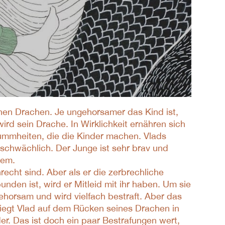
nen Drachen. Je ungehorsamer das Kind ist,
ird sein Drache. In Wirklichkeit ernähren sich
ummheiten, die die Kinder machen. Vlads
 schwächlich. Der Junge ist sehr brav und
lem.
recht sind. Aber als er die zerbrechliche
rbunden ist, wird er Mitleid mit ihr haben. Um sie
gehorsam und wird vielfach bestraft. Aber das
liegt Vlad auf dem Rücken seines Drachen in
r. Das ist doch ein paar Bestrafungen wert,