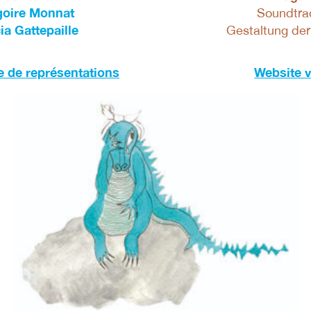
goire Monnat
Soundtra
ia Gattepaille
Gestaltung der
 de représentations
Website v