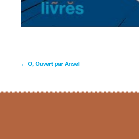
Navigation
←
O, Ouvert par Ansel
de
l’article