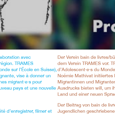
laboration avec
Der Verein bain de livres/b
 région. TRAMES
dem Verein TRAMES vor. T
nde sur l’École en Suisse),
d’Adolescent∙e∙s du Monde s
gnante, vise à donner un
Noémie Mathivat initiiertes
nes migrant·e·s pour
Migrantinnen und Migrant
ouveau pays et une nouvelle
Ausdrucks bieten will, um i
Land und einer neuen Sprac
Der Beitrag von bain de liv
é d’enregistrer, filmer et
Jugendlichen geschriebenen