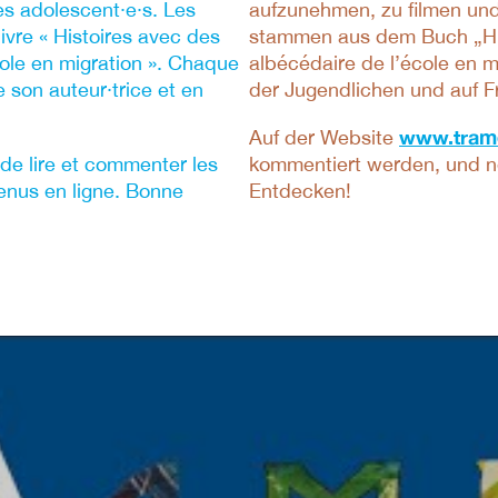
 les adolescent·e·s. Les
aufzunehmen, zu filmen und 
ivre « Histoires avec des
stammen aus dem Buch „Hist
cole en migration ». Chaque
albécédaire de l’école en m
 son auteur·trice et en
der Jugendlichen und auf F
www.tram
Auf der Website
de lire et commenter les
kommentiert werden, und ne
enus en ligne. Bonne
Entdecken!