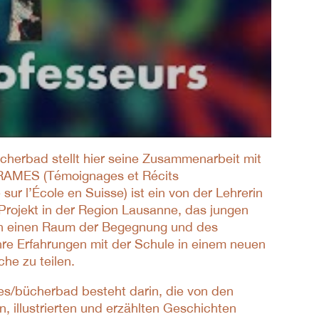
ücherbad stellt hier seine Zusammenarbeit mit
RAMES (Témoignages et Récits
ur l’École en Suisse) ist ein von der Lehrerin
 Projekt in der Region Lausanne, das jungen
en einen Raum der Begegnung und des
hre Erfahrungen mit der Schule in einem neuen
he zu teilen.
res/bücherbad besteht darin, die von den
, illustrierten und erzählten Geschichten