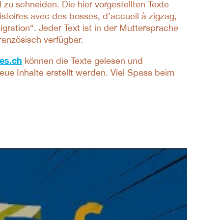
zu schneiden. Die hier vorgestellten Texte
oires avec des bosses, d’accueil à zigzag,
igration“. Jeder Text ist in der Muttersprache
ranzösisch verfügbar.
es.ch
können die Texte gelesen und
ue Inhalte erstellt werden. Viel Spass beim