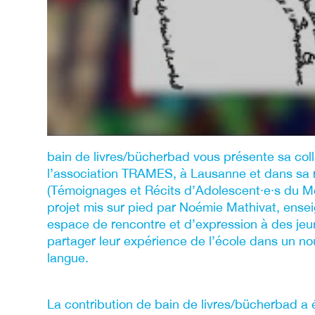
bain de livres/bücherbad vous présente sa col
l’association TRAMES, à Lausanne et dans sa
(Témoignages et Récits d’Adolescent∙e∙s du Mo
projet mis sur pied par Noémie Mathivat, ensei
espace de rencontre et d’expression à des jeu
partager leur expérience de l’école dans un n
langue.
La contribution de bain de livres/bücherbad a ét