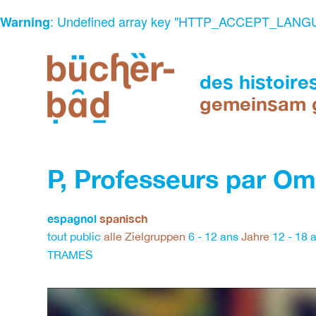
: Undefined array key "HTTP_ACCEPT_LANG
Warning
Skip
to
content
des histoire
gemeinsam 
espace
de
P, Professeurs par Om
lecture
et
d'animation
espagnol
spanisch
multilingue
tout public
alle Zielgruppen
6 - 12 ans
Jahre
12 - 18 
Ein
TRAMES
Ort
des
Lesens
und