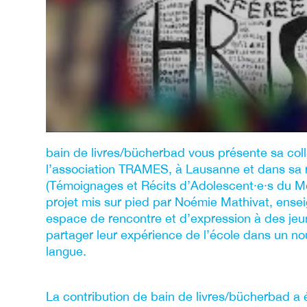
bain de livres/bücherbad vous présente sa col
l’association TRAMES, à Lausanne et dans sa
(Témoignages et Récits d’Adolescent∙e∙s du Mo
projet mis sur pied par Noémie Mathivat, ensei
espace de rencontre et d’expression à des jeu
partager leur expérience de l’école dans un n
langue.
La contribution de bain de livres/bücherbad a ét