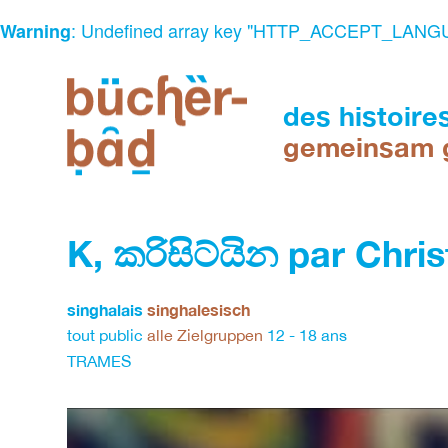
: Undefined array key "HTTP_ACCEPT_LANG
Warning
Skip
to
content
des histoire
gemeinsam 
espace
de
K, කරිසිට්යින par Chris
lecture
et
d'animation
singhalais
singhalesisch
multilingue
tout public
alle Zielgruppen
12 - 18 ans
Ein
TRAMES
Ort
des
Lesens
und