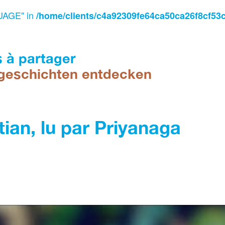
UAGE" in
/home/clients/c4a92309fe64ca50ca26f8cf53
s à partager
geschichten entdecken
tian, lu par Priyanaga