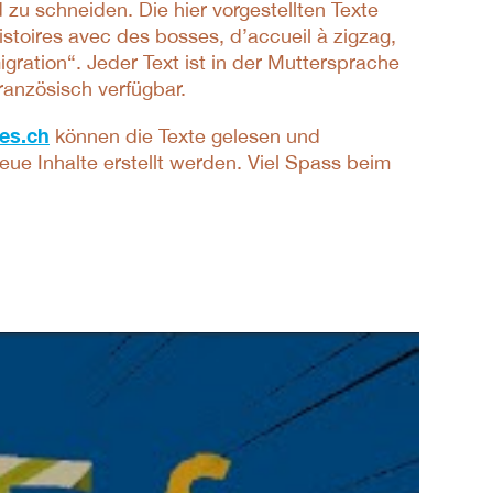
zu schneiden. Die hier vorgestellten Texte
oires avec des bosses, d’accueil à zigzag,
igration“. Jeder Text ist in der Muttersprache
ranzösisch verfügbar.
es.ch
können die Texte gelesen und
ue Inhalte erstellt werden. Viel Spass beim