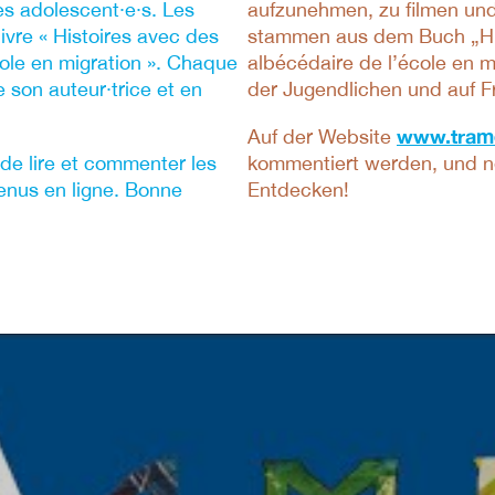
 les adolescent·e·s. Les
aufzunehmen, zu filmen und 
ivre « Histoires avec des
stammen aus dem Buch „Hist
cole en migration ». Chaque
albécédaire de l’école en m
 son auteur·trice et en
der Jugendlichen und auf F
www.tram
Auf der Website
de lire et commenter les
kommentiert werden, und ne
enus en ligne. Bonne
Entdecken!