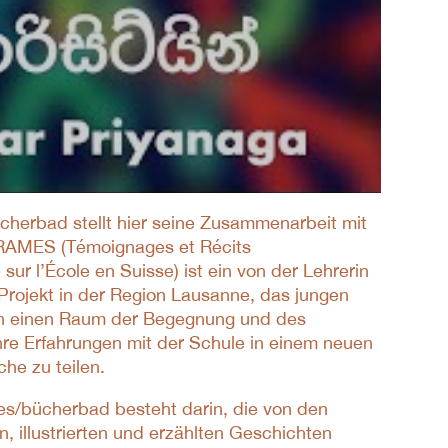
ücherbad stellt hier seine Zusammenarbeit mit
RAMES (Témoignages et Récits
ur l’École en Suisse) ist ein von der Lehrerin
 Projekt in der Region Lausanne, das jungen
en einen Raum der Begegnung und des
hre Erfahrungen mit der Schule in einem neuen
he zu teilen.
res/bücherbad besteht darin, die von den
, illustrierten und erzählten Geschichten