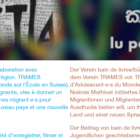
laboration avec
Der Verein bain de livres/b
 région. TRAMES
dem Verein TRAMES vor. T
nde sur l’École en Suisse),
d’Adolescent∙e∙s du Monde s
gnante, vise à donner un
Noémie Mathivat initiiertes
nes migrant·e·s pour
Migrantinnen und Migrant
ouveau pays et une nouvelle
Ausdrucks bieten will, um i
Land und einer neuen Sprac
Der Beitrag von bain de liv
é d’enregistrer, filmer et
Jugendlichen geschriebenen