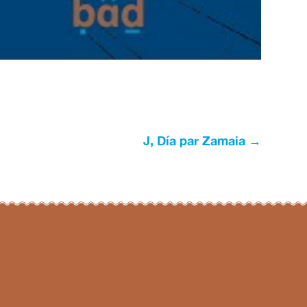
J, Día par Zamaia
→