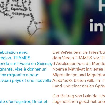
laboration avec
Der Verein bain de livres/b
 région. TRAMES
dem Verein TRAMES vor. T
nde sur l’École en Suisse),
d’Adolescent∙e∙s du Monde s
gnante, vise à donner un
Noémie Mathivat initiiertes
nes migrant·e·s pour
Migrantinnen und Migrant
ouveau pays et une nouvelle
Ausdrucks bieten will, um i
Land und einer neuen Sprac
Der Beitrag von bain de liv
é d’enregistrer, filmer et
Jugendlichen geschriebenen