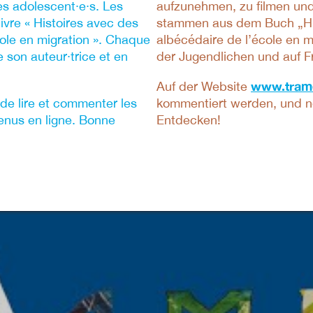
 les adolescent·e·s. Les
aufzunehmen, zu filmen und 
ivre « Histoires avec des
stammen aus dem Buch „Hist
cole en migration ». Chaque
albécédaire de l’école en m
 son auteur·trice et en
der Jugendlichen und auf F
www.tram
Auf der Website
de lire et commenter les
kommentiert werden, und ne
enus en ligne. Bonne
Entdecken!