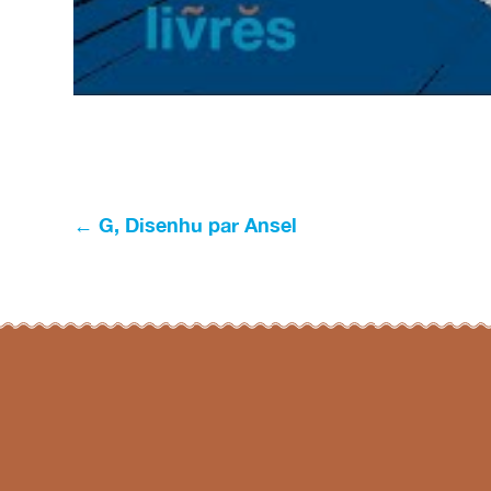
Navigation
←
G, Disenhu par Ansel
de
l’article