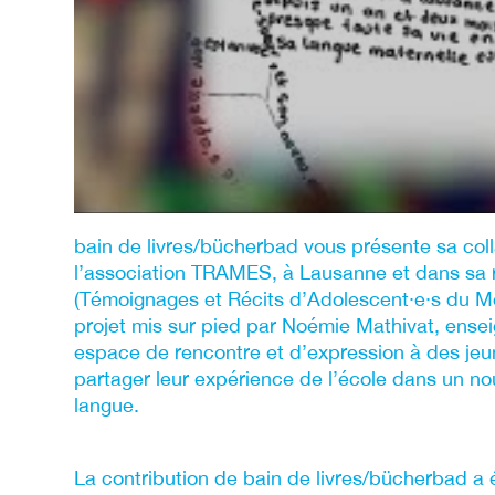
bain de livres/bücherbad vous présente sa col
l’association TRAMES, à Lausanne et dans sa
(Témoignages et Récits d’Adolescent∙e∙s du Mo
projet mis sur pied par Noémie Mathivat, ensei
espace de rencontre et d’expression à des jeu
partager leur expérience de l’école dans un n
langue.
La contribution de bain de livres/bücherbad a ét