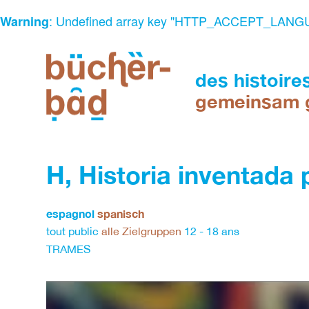
: Undefined array key "HTTP_ACCEPT_LANG
Warning
Skip
to
content
des histoire
gemeinsam 
espace
de
H, Historia inventada 
lecture
et
d'animation
espagnol
spanisch
multilingue
tout public
alle Zielgruppen
12 - 18 ans
Ein
TRAMES
Ort
des
Lesens
und