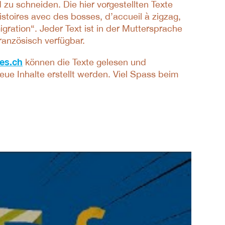
zu schneiden. Die hier vorgestellten Texte
oires avec des bosses, d’accueil à zigzag,
igration“. Jeder Text ist in der Muttersprache
ranzösisch verfügbar.
es.ch
können die Texte gelesen und
ue Inhalte erstellt werden. Viel Spass beim