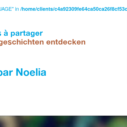
UAGE" in
/home/clients/c4a92309fe64ca50ca26f8cf53
s à partager
geschichten entdecken
par Noelia