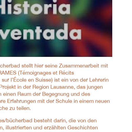
ücherbad stellt hier seine Zusammenarbeit mit
RAMES (Témoignages et Récits
ur l’École en Suisse) ist ein von der Lehrerin
 Projekt in der Region Lausanne, das jungen
en einen Raum der Begegnung und des
hre Erfahrungen mit der Schule in einem neuen
he zu teilen.
res/bücherbad besteht darin, die von den
, illustrierten und erzählten Geschichten