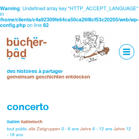
Warning
: Undefined array key "HTTP_ACCEPT_LANGUAGE"
in
/home/clients/c4a92309fe64ca50ca26f8cf53c20205/web/wp-
config.php
on line
82
Skip
to
content
espace
de
des histoires à partager
gemeinsam geschichten entdecken
lecture
et
d'animation
multilingue
concerto
Ein
Ort
des
italien
italienisch
Lesens
tout public
alle Zielgruppen
0 - 6 ans
Jahre
6 - 12 ans
Jahre
12
und
- 18 ans
vielsprachiger