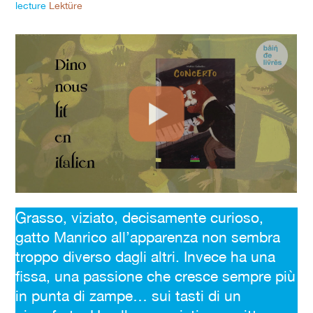
lecture
Lektüre
Animationen
Grasso, viziato, decisamente curioso,
gatto Manrico all’apparenza non sembra
troppo diverso dagli altri. Invece ha una
fissa, una passione che cresce sempre più
in punta di zampe… sui tasti di un