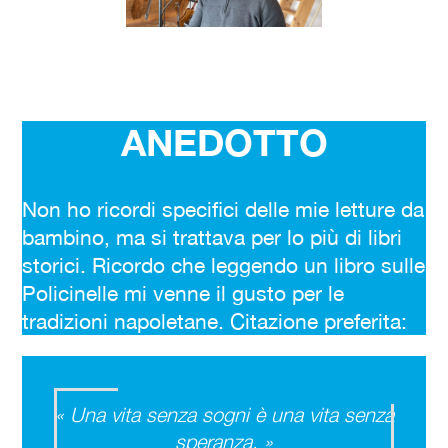
ANEDOTTO
Non ho ricordi specifici delle mie letture da
bambino, ma si trattava per lo più di libri
storici. Ricordo che leggendo un libro sulle
Policinelle mi venne il gusto per le
tradizioni napoletane. Citazione preferita:
« Una vita senza sogni è una vita senza
speranza. »