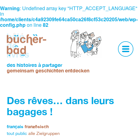
Warning
: Undefined array key "HTTP_ACCEPT_LANGUAGE"
in
/home/clients/c4a92309fe64ca50ca26f8cf53c20205/web/wp-
config.php
on line
82
Skip
to
content
espace
des histoires à partager
de
gemeinsam geschichten entdecken
lecture
et
d'animation
multilingue
Des rêves… dans leurs
Ein
Ort
bagages !
des
Lesens
français
französisch
und
tout public
alle Zielgruppen
vielsprachiger