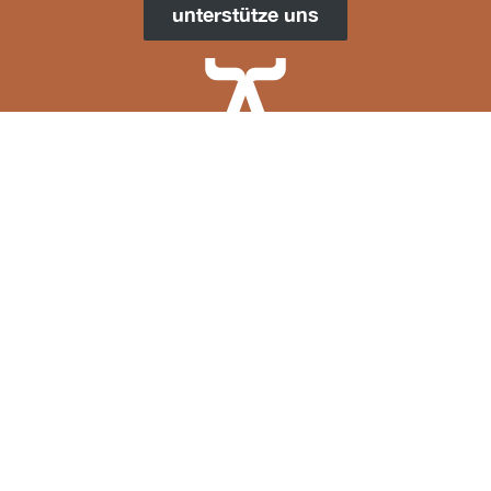
unterstütze
uns
info@baindelivres.ch
suivez-nous aussi ici
folgen sie uns auch hier
nos soutiens
unsere Unterstützer